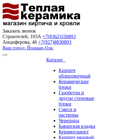
Заказать звонок
Строителей, 103А
+7(8362)330893
Анциферова, 46
+7(927)8830893
Ваш город: Йошкар-Ола
Каталог
Кирпич
облицовочный
Керамические
блоки
Газобетон и
другие стеновые
блоки
Смеси и
растворы
Черепица
Баварская кладка
Керамогранит
Кирпич рядовой