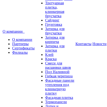
Тротуарная
плитка,
клинкерная
брусчатка
Сайдинг
Грунтовка
Затирка для
О компании
брусчатки
Затирка для
О компании
кирпича
Партнеры
Контакты
Новости
Затирка для
Сертификаты
плитки
Филиалы
Клей
Краска
Смеси для
расшивки швов
Пол Наливной
Гибкая черепица
Фасадные панели
утепления под
клинкерную
плитку
Фасадная плитка
Термопанели
Лотки и