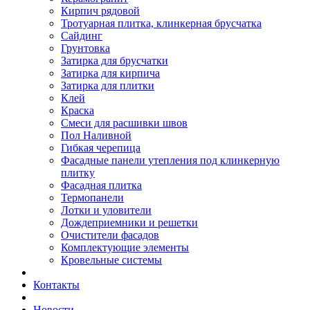
Кирпич рядовой
Тротуарная плитка, клинкерная брусчатка
Сайдинг
Грунтовка
Затирка для брусчатки
Затирка для кирпича
Затирка для плитки
Клей
Краска
Смеси для расшивки швов
Пол Наливной
Гибкая черепица
Фасадные панели утепления под клинкерную
плитку
Фасадная плитка
Термопанели
Лотки и уловители
Дождеприемники и решетки
Очистители фасадов
Комплектующие элементы
Кровельные системы
Контакты
Новости