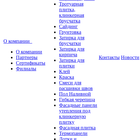
Тротуарная
плитка,
клинкерная
брусчатка
Сайдинг
Грунтовка
Затирка для
О компании
брусчатки
Затирка для
О компании
кирпича
Партнеры
Контакты
Новости
Затирка для
Сертификаты
плитки
Филиалы
Клей
Краска
Смеси для
расшивки швов
Пол Наливной
Гибкая черепица
Фасадные панели
утепления под
клинкерную
плитку
Фасадная плитка
Термопанели
Лотки и