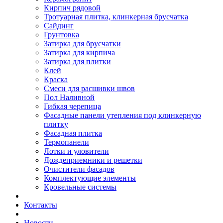
Кирпич рядовой
Тротуарная плитка, клинкерная брусчатка
Сайдинг
Грунтовка
Затирка для брусчатки
Затирка для кирпича
Затирка для плитки
Клей
Краска
Смеси для расшивки швов
Пол Наливной
Гибкая черепица
Фасадные панели утепления под клинкерную
плитку
Фасадная плитка
Термопанели
Лотки и уловители
Дождеприемники и решетки
Очистители фасадов
Комплектующие элементы
Кровельные системы
Контакты
Новости