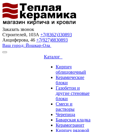
Заказать звонок
Строителей, 103А
+7(8362)330893
Анциферова, 46
+7(927)8830893
Ваш город: Йошкар-Ола
Каталог
Кирпич
облицовочный
Керамические
блоки
Газобетон и
другие стеновые
блоки
Смеси и
растворы
Черепица
Баварская кладка
Керамогранит
Кирпич рядовой