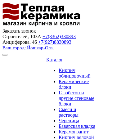
Заказать звонок
Строителей, 103А
+7(8362)330893
Анциферова, 46
+7(927)8830893
Ваш город: Йошкар-Ола
Каталог
Кирпич
облицовочный
Керамические
блоки
Газобетон и
другие стеновые
блоки
Смеси и
растворы
Черепица
Баварская кладка
Керамогранит
Кирпич рядовой