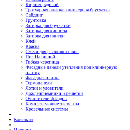
Кирпич рядовой
Тротуарная плитка, клинкерная брусчатка
Сайдинг
Грунтовка
Затирка для брусчатки
Затирка для кирпича
Затирка для плитки
Клей
Краска
Смеси для расшивки швов
Пол Наливной
Гибкая черепица
Фасадные панели утепления под клинкерную
плитку
Фасадная плитка
Термопанели
Лотки и уловители
Дождеприемники и решетки
Очистители фасадов
Комплектующие элементы
Кровельные системы
Контакты
Новости