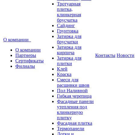
Тротуарная
плитка,
клинкерная
брусчатка
Сайдинг
Грунтовка
Затирка для
О компании
брусчатки
Затирка для
О компании
кирпича
Партнеры
Контакты
Новости
Затирка для
Сертификаты
плитки
Филиалы
Клей
Краска
Смеси для
расшивки швов
Пол Наливной
Гибкая черепица
Фасадные панели
утепления под
клинкерную
плитку
Фасадная плитка
Термопанели
Лотки и