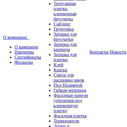
Тротуарная
плитка,
клинкерная
брусчатка
Сайдинг
Грунтовка
Затирка для
О компании
брусчатки
Затирка для
О компании
кирпича
Партнеры
Контакты
Новости
Затирка для
Сертификаты
плитки
Филиалы
Клей
Краска
Смеси для
расшивки швов
Пол Наливной
Гибкая черепица
Фасадные панели
утепления под
клинкерную
плитку
Фасадная плитка
Термопанели
Лотки и