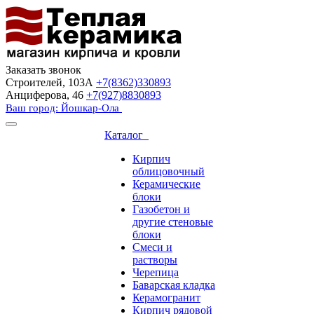
Заказать звонок
Строителей, 103А
+7(8362)330893
Анциферова, 46
+7(927)8830893
Ваш город: Йошкар-Ола
Каталог
Кирпич
облицовочный
Керамические
блоки
Газобетон и
другие стеновые
блоки
Смеси и
растворы
Черепица
Баварская кладка
Керамогранит
Кирпич рядовой