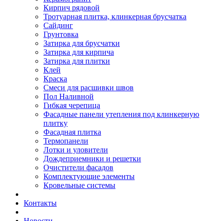
Кирпич рядовой
Тротуарная плитка, клинкерная брусчатка
Сайдинг
Грунтовка
Затирка для брусчатки
Затирка для кирпича
Затирка для плитки
Клей
Краска
Смеси для расшивки швов
Пол Наливной
Гибкая черепица
Фасадные панели утепления под клинкерную
плитку
Фасадная плитка
Термопанели
Лотки и уловители
Дождеприемники и решетки
Очистители фасадов
Комплектующие элементы
Кровельные системы
Контакты
Новости