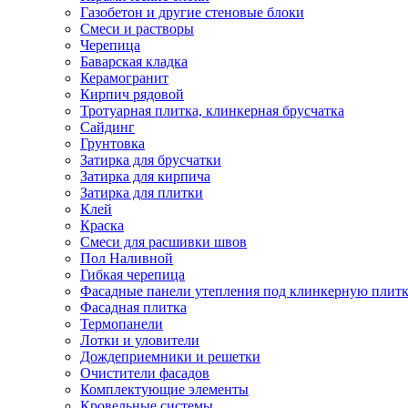
Газобетон и другие стеновые блоки
Смеси и растворы
Черепица
Баварская кладка
Керамогранит
Кирпич рядовой
Тротуарная плитка, клинкерная брусчатка
Сайдинг
Грунтовка
Затирка для брусчатки
Затирка для кирпича
Затирка для плитки
Клей
Краска
Смеси для расшивки швов
Пол Наливной
Гибкая черепица
Фасадные панели утепления под клинкерную плит
Фасадная плитка
Термопанели
Лотки и уловители
Дождеприемники и решетки
Очистители фасадов
Комплектующие элементы
Кровельные системы