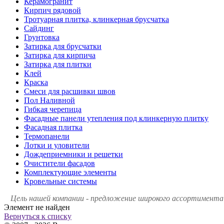
Керамогранит
Кирпич рядовой
Тротуарная плитка, клинкерная брусчатка
Сайдинг
Грунтовка
Затирка для брусчатки
Затирка для кирпича
Затирка для плитки
Клей
Краска
Смеси для расшивки швов
Пол Наливной
Гибкая черепица
Фасадные панели утепления под клинкерную плитку
Фасадная плитка
Термопанели
Лотки и уловители
Дождеприемники и решетки
Очистители фасадов
Комплектующие элементы
Кровельные системы
Цель нашей компании - предложение широкого ассортимента 
Элемент не найден
Вернуться к списку