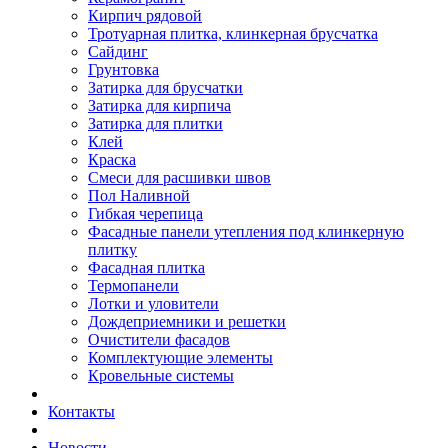
Кирпич рядовой
Тротуарная плитка, клинкерная брусчатка
Сайдинг
Грунтовка
Затирка для брусчатки
Затирка для кирпича
Затирка для плитки
Клей
Краска
Смеси для расшивки швов
Пол Наливной
Гибкая черепица
Фасадные панели утепления под клинкерную
плитку
Фасадная плитка
Термопанели
Лотки и уловители
Дождеприемники и решетки
Очистители фасадов
Комплектующие элементы
Кровельные системы
Контакты
Новости