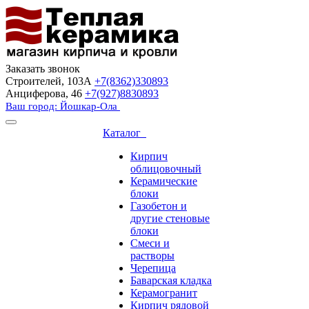
Заказать звонок
Строителей, 103А
+7(8362)330893
Анциферова, 46
+7(927)8830893
Ваш город: Йошкар-Ола
Каталог
Кирпич
облицовочный
Керамические
блоки
Газобетон и
другие стеновые
блоки
Смеси и
растворы
Черепица
Баварская кладка
Керамогранит
Кирпич рядовой