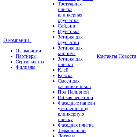
Тротуарная
плитка,
клинкерная
брусчатка
Сайдинг
Грунтовка
Затирка для
О компании
брусчатки
Затирка для
О компании
кирпича
Партнеры
Контакты
Новости
Затирка для
Сертификаты
плитки
Филиалы
Клей
Краска
Смеси для
расшивки швов
Пол Наливной
Гибкая черепица
Фасадные панели
утепления под
клинкерную
плитку
Фасадная плитка
Термопанели
Лотки и