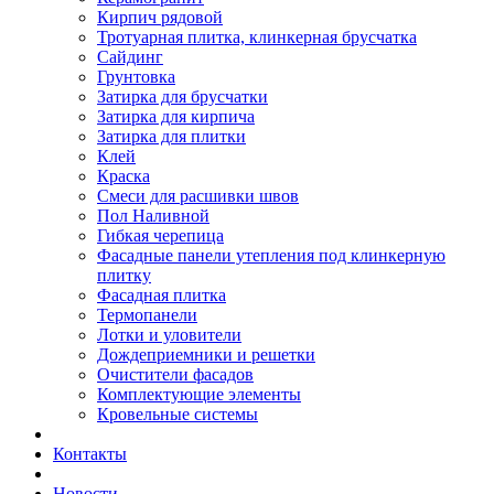
Кирпич рядовой
Тротуарная плитка, клинкерная брусчатка
Сайдинг
Грунтовка
Затирка для брусчатки
Затирка для кирпича
Затирка для плитки
Клей
Краска
Смеси для расшивки швов
Пол Наливной
Гибкая черепица
Фасадные панели утепления под клинкерную
плитку
Фасадная плитка
Термопанели
Лотки и уловители
Дождеприемники и решетки
Очистители фасадов
Комплектующие элементы
Кровельные системы
Контакты
Новости