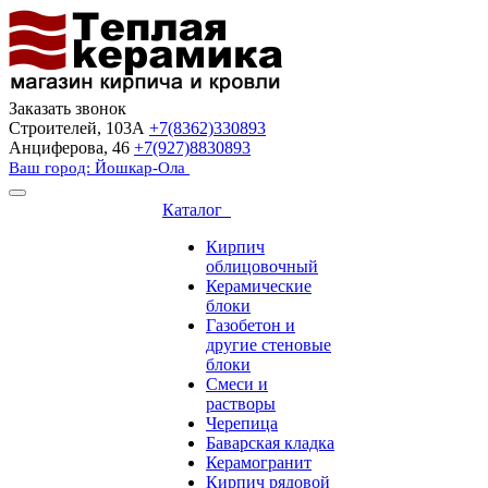
Заказать звонок
Строителей, 103А
+7(8362)330893
Анциферова, 46
+7(927)8830893
Ваш город: Йошкар-Ола
Каталог
Кирпич
облицовочный
Керамические
блоки
Газобетон и
другие стеновые
блоки
Смеси и
растворы
Черепица
Баварская кладка
Керамогранит
Кирпич рядовой