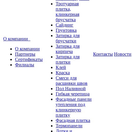
Тротуарная
плитка,
клинкерная
брусчатка
Сайдинг
Грунтовка
Затирка для
О компании
брусчатки
Затирка для
О компании
кирпича
Партнеры
Контакты
Новости
Затирка для
Сертификаты
плитки
Филиалы
Клей
Краска
Смеси для
расшивки швов
Пол Наливной
Гибкая черепица
Фасадные панели
утепления под
клинкерную
плитку
Фасадная плитка
Термопанели
Лотки и