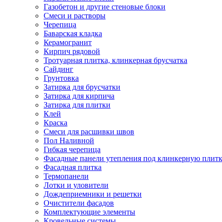
Газобетон и другие стеновые блоки
Смеси и растворы
Черепица
Баварская кладка
Керамогранит
Кирпич рядовой
Тротуарная плитка, клинкерная брусчатка
Сайдинг
Грунтовка
Затирка для брусчатки
Затирка для кирпича
Затирка для плитки
Клей
Краска
Смеси для расшивки швов
Пол Наливной
Гибкая черепица
Фасадные панели утепления под клинкерную плит
Фасадная плитка
Термопанели
Лотки и уловители
Дождеприемники и решетки
Очистители фасадов
Комплектующие элементы
Кровельные системы