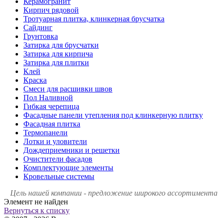
Керамогранит
Кирпич рядовой
Тротуарная плитка, клинкерная брусчатка
Сайдинг
Грунтовка
Затирка для брусчатки
Затирка для кирпича
Затирка для плитки
Клей
Краска
Смеси для расшивки швов
Пол Наливной
Гибкая черепица
Фасадные панели утепления под клинкерную плитку
Фасадная плитка
Термопанели
Лотки и уловители
Дождеприемники и решетки
Очистители фасадов
Комплектующие элементы
Кровельные системы
Цель нашей компании - предложение широкого ассортимента 
Элемент не найден
Вернуться к списку