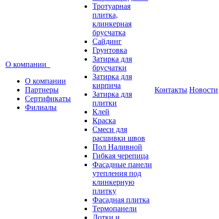
Тротуарная
плитка,
клинкерная
брусчатка
Сайдинг
Грунтовка
Затирка для
О компании
брусчатки
Затирка для
О компании
кирпича
Партнеры
Контакты
Новости
Затирка для
Сертификаты
плитки
Филиалы
Клей
Краска
Смеси для
расшивки швов
Пол Наливной
Гибкая черепица
Фасадные панели
утепления под
клинкерную
плитку
Фасадная плитка
Термопанели
Лотки и