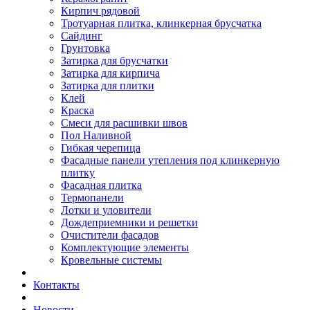
Кирпич рядовой
Тротуарная плитка, клинкерная брусчатка
Сайдинг
Грунтовка
Затирка для брусчатки
Затирка для кирпича
Затирка для плитки
Клей
Краска
Смеси для расшивки швов
Пол Наливной
Гибкая черепица
Фасадные панели утепления под клинкерную
плитку
Фасадная плитка
Термопанели
Лотки и уловители
Дождеприемники и решетки
Очистители фасадов
Комплектующие элементы
Кровельные системы
Контакты
Новости