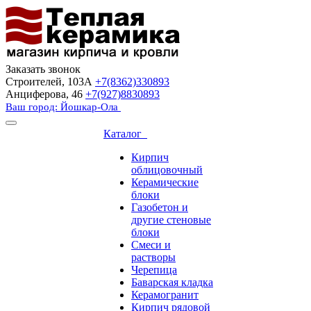
Заказать звонок
Строителей, 103А
+7(8362)330893
Анциферова, 46
+7(927)8830893
Ваш город: Йошкар-Ола
Каталог
Кирпич
облицовочный
Керамические
блоки
Газобетон и
другие стеновые
блоки
Смеси и
растворы
Черепица
Баварская кладка
Керамогранит
Кирпич рядовой