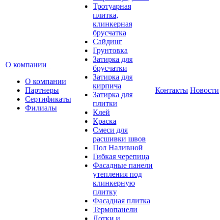
Тротуарная
плитка,
клинкерная
брусчатка
Сайдинг
Грунтовка
Затирка для
О компании
брусчатки
Затирка для
О компании
кирпича
Партнеры
Контакты
Новости
Затирка для
Сертификаты
плитки
Филиалы
Клей
Краска
Смеси для
расшивки швов
Пол Наливной
Гибкая черепица
Фасадные панели
утепления под
клинкерную
плитку
Фасадная плитка
Термопанели
Лотки и