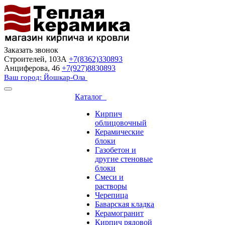
Заказать звонок
Строителей, 103А
+7(8362)330893
Анциферова, 46
+7(927)8830893
Ваш город: Йошкар-Ола
Каталог
Кирпич
облицовочный
Керамические
блоки
Газобетон и
другие стеновые
блоки
Смеси и
растворы
Черепица
Баварская кладка
Керамогранит
Кирпич рядовой