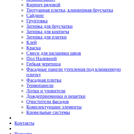
Кирпич рядовой
Тротуарная плитка, клинкерная брусчатка
Сайдинг
Грунтовка
Затирка для брусчатки
Затирка для кирпича
Затирка для плитки
Клей
Краска
Смеси для расшивки швов
Пол Наливной
Гибкая черепица
Фасадные панели утепления под клинкерную
плитку
Фасадная плитка
Термопанели
Лотки и уловители
Дождеприемники и решетки
Очистители фасадов
Комплектующие элементы
Кровельные системы
Контакты
Новости