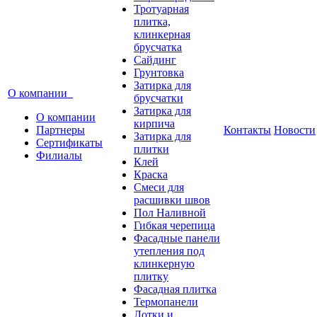
Тротуарная
плитка,
клинкерная
брусчатка
Сайдинг
Грунтовка
Затирка для
О компании
брусчатки
Затирка для
О компании
кирпича
Партнеры
Контакты
Новости
Затирка для
Сертификаты
плитки
Филиалы
Клей
Краска
Смеси для
расшивки швов
Пол Наливной
Гибкая черепица
Фасадные панели
утепления под
клинкерную
плитку
Фасадная плитка
Термопанели
Лотки и