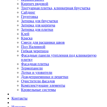
Кирпич рядовой
Тротуарная плитка, клинкерная брусчатка
Сайдинг
Грунтовка
Затирка для брусчатки
Затирка для кирпича
Затирка для плитки
Клей
Краска
Смеси для расшивки швов
Пол Наливной
Гибкая черепица
Фасадные панели утепления под клинкерную
плитку
Фасадная плитка
Термопанели
Лотки и уловители
Дождеприемники и решетки
Очистители фасадов
Комплектующие элементы
Кровельные системы
Контакты
Новости