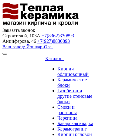
Заказать звонок
Строителей, 103А
+7(8362)330893
Анциферова, 46
+7(927)8830893
Ваш город: Йошкар-Ола
Каталог
Кирпич
облицовочный
Керамические
блоки
Газобетон и
другие стеновые
блоки
Смеси и
растворы
Черепица
Баварская кладка
Керамогранит
Кирпич рядовой