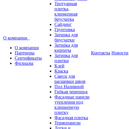
Тротуарная
плитка,
клинкерная
брусчатка
Сайдинг
Грунтовка
Затирка для
О компании
брусчатки
Затирка для
О компании
кирпича
Партнеры
Контакты
Новости
Затирка для
Сертификаты
плитки
Филиалы
Клей
Краска
Смеси для
расшивки швов
Пол Наливной
Гибкая черепица
Фасадные панели
утепления под
клинкерную
плитку
Фасадная плитка
Термопанели
Лотки и