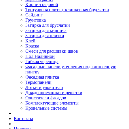
Кирпич рядовой
Тротуарная плитка, клинкерная брусчатка
Сайдинг
Грунтовка
Затирка для брусчатки
Затирка для кирпича
Затирка для плитки
Клей
Краска
Смеси для расшивки швов
Пол Наливной
Гибкая черепица
Фасадные панели утепления под клинкерную
плитку
Фасадная плитка
Термопанели
Лотки и уловители
Дождеприемники и решетки
Очистители фасадов
Комплектующие элементы
Кровельные системы
Контакты
Новости