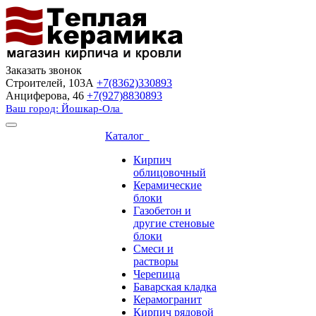
Заказать звонок
Строителей, 103А
+7(8362)330893
Анциферова, 46
+7(927)8830893
Ваш город: Йошкар-Ола
Каталог
Кирпич
облицовочный
Керамические
блоки
Газобетон и
другие стеновые
блоки
Смеси и
растворы
Черепица
Баварская кладка
Керамогранит
Кирпич рядовой