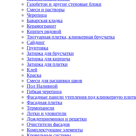
Газобетон и другие стеновые блоки
Смеси и растворы
Черепица
Баварская кладка
Керамогранит
Кирпич рядовой
Тротуарная плитка, клинкерная брусчатка
Сайдинг
Грунтовка
Затирка для брусчатки
Затирка для кирпича
Затирка для плитки
Клей
Краска
Смеси для расшивки швов
Пол Наливной
Гибкая черепица
Фасадные панели утепления под клинкерную плит
Фасадная плитка
Термопанели
Лотки и уловители
Дождеприемники и решетки
Очистители фасадов
Комплектующие элементы
Кровельные системы