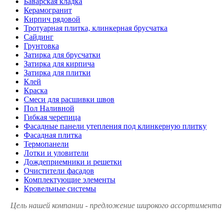
Баварская кладка
Керамогранит
Кирпич рядовой
Тротуарная плитка, клинкерная брусчатка
Сайдинг
Грунтовка
Затирка для брусчатки
Затирка для кирпича
Затирка для плитки
Клей
Краска
Смеси для расшивки швов
Пол Наливной
Гибкая черепица
Фасадные панели утепления под клинкерную плитку
Фасадная плитка
Термопанели
Лотки и уловители
Дождеприемники и решетки
Очистители фасадов
Комплектующие элементы
Кровельные системы
Цель нашей компании - предложение широкого ассортимента 