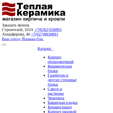
Заказать звонок
Строителей, 103А
+7(8362)330893
Анциферова, 46
+7(927)8830893
Ваш город: Йошкар-Ола
Каталог
Кирпич
облицовочный
Керамические
блоки
Газобетон и
другие стеновые
блоки
Смеси и
растворы
Черепица
Баварская кладка
Керамогранит
Кирпич рядовой