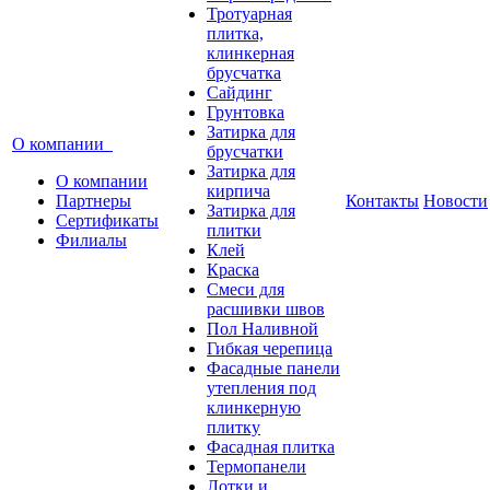
Тротуарная
плитка,
клинкерная
брусчатка
Сайдинг
Грунтовка
Затирка для
О компании
брусчатки
Затирка для
О компании
кирпича
Партнеры
Контакты
Новости
Затирка для
Сертификаты
плитки
Филиалы
Клей
Краска
Смеси для
расшивки швов
Пол Наливной
Гибкая черепица
Фасадные панели
утепления под
клинкерную
плитку
Фасадная плитка
Термопанели
Лотки и