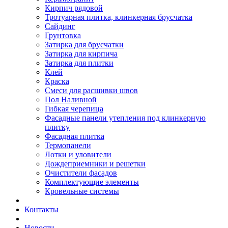
Кирпич рядовой
Тротуарная плитка, клинкерная брусчатка
Сайдинг
Грунтовка
Затирка для брусчатки
Затирка для кирпича
Затирка для плитки
Клей
Краска
Смеси для расшивки швов
Пол Наливной
Гибкая черепица
Фасадные панели утепления под клинкерную
плитку
Фасадная плитка
Термопанели
Лотки и уловители
Дождеприемники и решетки
Очистители фасадов
Комплектующие элементы
Кровельные системы
Контакты
Новости