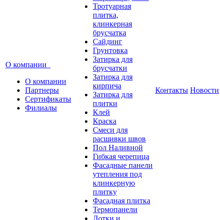
Тротуарная
плитка,
клинкерная
брусчатка
Сайдинг
Грунтовка
Затирка для
О компании
брусчатки
Затирка для
О компании
кирпича
Партнеры
Контакты
Новости
Затирка для
Сертификаты
плитки
Филиалы
Клей
Краска
Смеси для
расшивки швов
Пол Наливной
Гибкая черепица
Фасадные панели
утепления под
клинкерную
плитку
Фасадная плитка
Термопанели
Лотки и