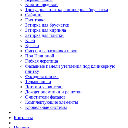
Кирпич рядовой
Тротуарная плитка, клинкерная брусчатка
Сайдинг
Грунтовка
Затирка для брусчатки
Затирка для кирпича
Затирка для плитки
Клей
Краска
Смеси для расшивки швов
Пол Наливной
Гибкая черепица
Фасадные панели утепления под клинкерную
плитку
Фасадная плитка
Термопанели
Лотки и уловители
Дождеприемники и решетки
Очистители фасадов
Комплектующие элементы
Кровельные системы
Контакты
Новости