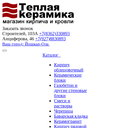
Заказать звонок
Строителей, 103А
+7(8362)330893
Анциферова, 46
+7(927)8830893
Ваш город: Йошкар-Ола
Каталог
Кирпич
облицовочный
Керамические
блоки
Газобетон и
другие стеновые
блоки
Смеси и
растворы
Черепица
Баварская кладка
Керамогранит
Кирпич рядовой