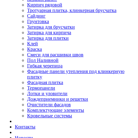
Кирпич рядовой
Тротуарная плитка, клинкерная брусчатка
Сайдинг
Грунтовка
Затирка для брусчатки
Затирка для кирпича
Затирка для плитки
Клей
Краска
Смеси для расшивки швов
Пол Наливной
Гибкая черепица
Фасадные панели утепления под клинкерную
плитку
Фасадная плитка
Термопанели
Лотки и уловители
Дождеприемники и решетки
Очистители фасадов
Комплектующие элементы
Кровельные системы
Контакты
Новости