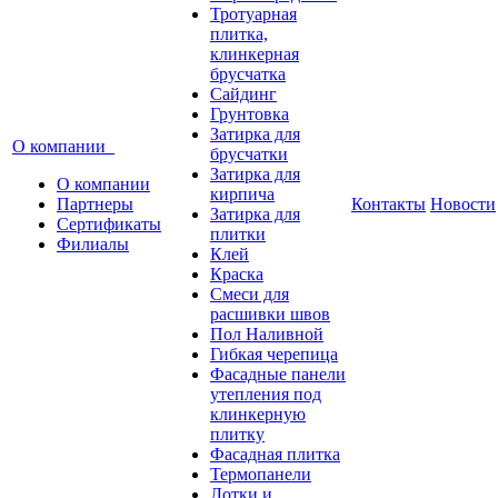
Тротуарная
плитка,
клинкерная
брусчатка
Сайдинг
Грунтовка
Затирка для
О компании
брусчатки
Затирка для
О компании
кирпича
Партнеры
Контакты
Новости
Затирка для
Сертификаты
плитки
Филиалы
Клей
Краска
Смеси для
расшивки швов
Пол Наливной
Гибкая черепица
Фасадные панели
утепления под
клинкерную
плитку
Фасадная плитка
Термопанели
Лотки и