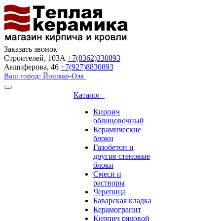
Заказать звонок
Строителей, 103А
+7(8362)330893
Анциферова, 46
+7(927)8830893
Ваш город: Йошкар-Ола
Каталог
Кирпич
облицовочный
Керамические
блоки
Газобетон и
другие стеновые
блоки
Смеси и
растворы
Черепица
Баварская кладка
Керамогранит
Кирпич рядовой