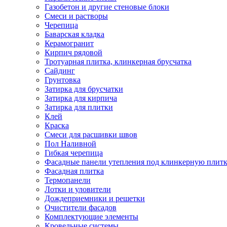
Газобетон и другие стеновые блоки
Смеси и растворы
Черепица
Баварская кладка
Керамогранит
Кирпич рядовой
Тротуарная плитка, клинкерная брусчатка
Сайдинг
Грунтовка
Затирка для брусчатки
Затирка для кирпича
Затирка для плитки
Клей
Краска
Смеси для расшивки швов
Пол Наливной
Гибкая черепица
Фасадные панели утепления под клинкерную плит
Фасадная плитка
Термопанели
Лотки и уловители
Дождеприемники и решетки
Очистители фасадов
Комплектующие элементы
Кровельные системы