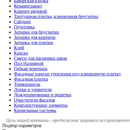
Баварская кладка
Керамогранит
Кирпич рядовой
Тротуарная плитка, клинкерная брусчатка
Сайдинг
Грунтовка
Затирка для брусчатки
Затирка для кирпича
Затирка для плитки
Клей
Краска
Смеси для расшивки швов
Пол Наливной
Гибкая черепица
Фасадные панели утепления под клинкерную плитку
Фасадная плитка
Термопанели
Лотки и уловители
Дождеприемники и решетки
Очистители фасадов
Комплектующие элементы
Кровельные системы
Цель нашей компании - предложение широкого ассортимента 
Подбор параметров