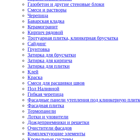
Газобетон и другие стеновые блоки
Смеси и растворы
Черепица
Баварская кладка
Керамогранит
Кирпич рядовой
Тротуарная плитка, клинкерная брусчатка
Сайдинг
Грунтовка
Затирка для брусчатки
Затирка для кирпича
Затирка для плитки
Клей
Краска
Смеси для расшивки швов
Пол Наливной
Гибкая черепица
Фасадные панели утепления под клинкерную плит
Фасадная плитка
Термопанели
Лотки и уловители
Дождеприемники и решетки
Очистители фасадов
Комплектующие элементы
Кровельные системы