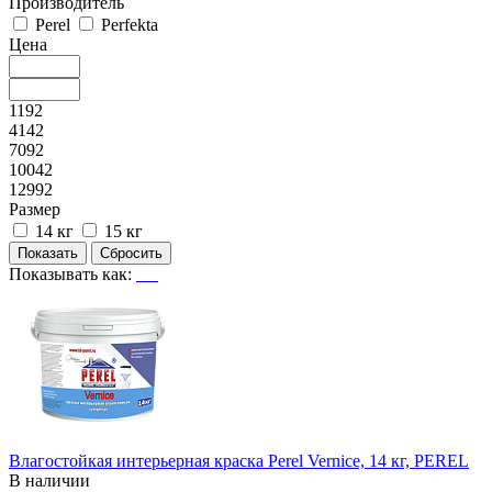
Производитель
Perel
Perfekta
Цена
1192
4142
7092
10042
12992
Размер
14 кг
15 кг
Показывать как:
Влагостойкая интерьерная краска Perel Vernice, 14 кг, PEREL
В наличии