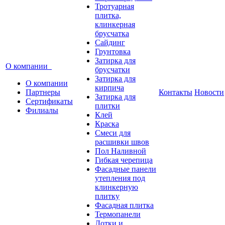
Тротуарная
плитка,
клинкерная
брусчатка
Сайдинг
Грунтовка
Затирка для
О компании
брусчатки
Затирка для
О компании
кирпича
Партнеры
Контакты
Новости
Затирка для
Сертификаты
плитки
Филиалы
Клей
Краска
Смеси для
расшивки швов
Пол Наливной
Гибкая черепица
Фасадные панели
утепления под
клинкерную
плитку
Фасадная плитка
Термопанели
Лотки и