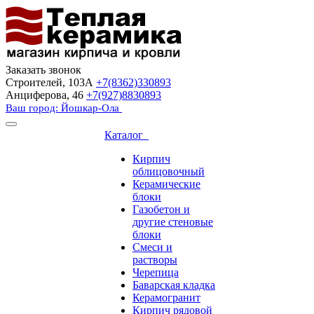
Заказать звонок
Строителей, 103А
+7(8362)330893
Анциферова, 46
+7(927)8830893
Ваш город: Йошкар-Ола
Каталог
Кирпич
облицовочный
Керамические
блоки
Газобетон и
другие стеновые
блоки
Смеси и
растворы
Черепица
Баварская кладка
Керамогранит
Кирпич рядовой