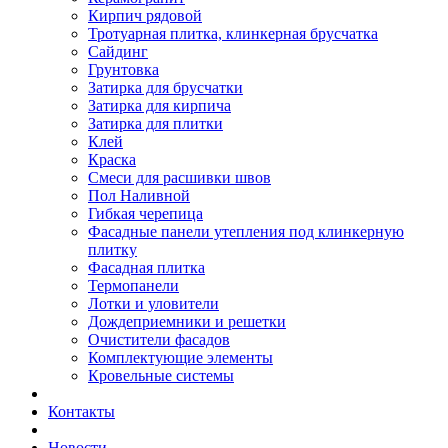
Кирпич рядовой
Тротуарная плитка, клинкерная брусчатка
Сайдинг
Грунтовка
Затирка для брусчатки
Затирка для кирпича
Затирка для плитки
Клей
Краска
Смеси для расшивки швов
Пол Наливной
Гибкая черепица
Фасадные панели утепления под клинкерную
плитку
Фасадная плитка
Термопанели
Лотки и уловители
Дождеприемники и решетки
Очистители фасадов
Комплектующие элементы
Кровельные системы
Контакты
Новости