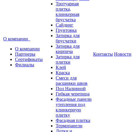
Тротуарная
плитка,
клинкерная
брусчатка
Сайдинг
Грунтовка
Затирка для
О компании
брусчатки
Затирка для
О компании
кирпича
Партнеры
Контакты
Новости
Затирка для
Сертификаты
плитки
Филиалы
Клей
Краска
Смеси для
расшивки швов
Пол Наливной
Гибкая черепица
Фасадные панели
утепления под
клинкерную
плитку
Фасадная плитка
Термопанели
Лотки и