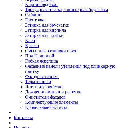
Кирпич рядовой
Тротуарная плитка, клинкерная брусчатка
Сайдинг
Грунтовка
Затирка для брусчатки
Затирка для кирпича
Затирка для плитки
Клей
Краска
Смеси для расшивки швов
Пол Наливной
Гибкая черепица
Фасадные панели утепления под клинкерную
плитку
Фасадная плитка
Термопанели
Лотки и уловители
Дождеприемники и решетки
Очистители фасадов
Комплектующие элементы
Кровельные системы
Контакты
Новости