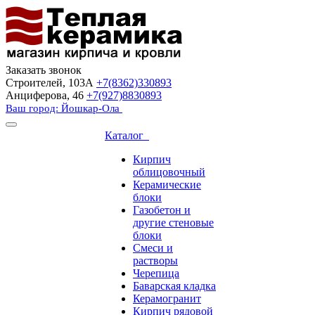
Заказать звонок
Строителей, 103А
+7(8362)330893
Анциферова, 46
+7(927)8830893
Ваш город: Йошкар-Ола
Каталог
Кирпич
облицовочный
Керамические
блоки
Газобетон и
другие стеновые
блоки
Смеси и
растворы
Черепица
Баварская кладка
Керамогранит
Кирпич рядовой