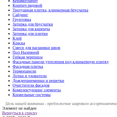
Керамогранит
Кирпич рядовой
Тротуарная плитка, клинкерная брусчатка
Сайдинг
Грунтовка
Затирка для брусчатки
Затирка для кирпича
Затирка для плитки
Клей
Краска
Смеси для расшивки швов
Пол Наливной
Гибкая черепица
Фасадные панели утепления под клинкерную плитку
Фасадная плитка
Термопанели
Лотки и уловители
Дождеприемники и решетки
Очистители фасадов
Комплектующие элементы
Кровельные системы
Цель нашей компании - предложение широкого ассортимента 
Элемент не найден
Вернуться к списку