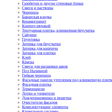
Газобетон и другие стеновые блоки
Смеси и растворы
Черепица
Баварская кладка
Керамогранит
Кирпич рядовой
Тротуарная плитка, клинкерная брусчатка
Сайдинг
Грунтовка
Затирка для брусчатки
Затирка для кирпича
Затирка для плитки
Клей
Краска
Смеси для расшивки швов
Пол Наливной
Гибкая черепица
Фасадные панели утепления под клинкерную плит
Фасадная плитка
Термопанели
Лотки и уловители
Дождеприемники и решетки
Очистители фасадов
Комплектующие элементы
Кровельные системы