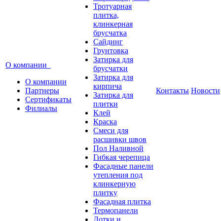
Тротуарная
плитка,
клинкерная
брусчатка
Сайдинг
Грунтовка
Затирка для
О компании
брусчатки
Затирка для
О компании
кирпича
Партнеры
Контакты
Новости
Затирка для
Сертификаты
плитки
Филиалы
Клей
Краска
Смеси для
расшивки швов
Пол Наливной
Гибкая черепица
Фасадные панели
утепления под
клинкерную
плитку
Фасадная плитка
Термопанели
Лотки и