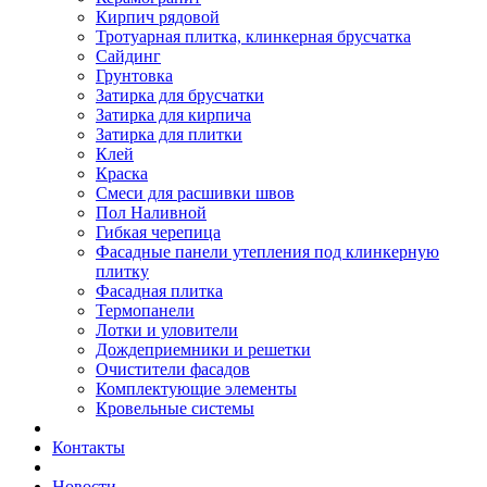
Кирпич рядовой
Тротуарная плитка, клинкерная брусчатка
Сайдинг
Грунтовка
Затирка для брусчатки
Затирка для кирпича
Затирка для плитки
Клей
Краска
Смеси для расшивки швов
Пол Наливной
Гибкая черепица
Фасадные панели утепления под клинкерную
плитку
Фасадная плитка
Термопанели
Лотки и уловители
Дождеприемники и решетки
Очистители фасадов
Комплектующие элементы
Кровельные системы
Контакты
Новости