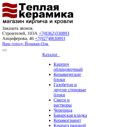
Заказать звонок
Строителей, 103А
+7(8362)330893
Анциферова, 46
+7(927)8830893
Ваш город: Йошкар-Ола
Каталог
Кирпич
облицовочный
Керамические
блоки
Газобетон и
другие стеновые
блоки
Смеси и
растворы
Черепица
Баварская кладка
Керамогранит
Кирпич рядовой