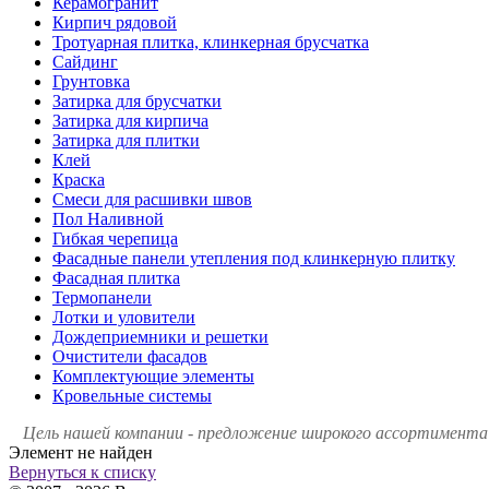
Керамогранит
Кирпич рядовой
Тротуарная плитка, клинкерная брусчатка
Сайдинг
Грунтовка
Затирка для брусчатки
Затирка для кирпича
Затирка для плитки
Клей
Краска
Смеси для расшивки швов
Пол Наливной
Гибкая черепица
Фасадные панели утепления под клинкерную плитку
Фасадная плитка
Термопанели
Лотки и уловители
Дождеприемники и решетки
Очистители фасадов
Комплектующие элементы
Кровельные системы
Цель нашей компании - предложение широкого ассортимента 
Элемент не найден
Вернуться к списку