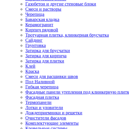
Газобетон и другие стеновые блоки
Смеси и растворы
Черепица
Баварская кладка
Керамогранит
Кирпич рядовой
Тротуарная плитка, клинкерная брусчатка
Сайдинг
Грунтовка
Затирка для брусчатки
Затирка для кирпича
Затирка для плитки
Клей
Краска
Смеси для расшивки швов
Пол Наливной
Гибкая черепица
Фасадные панели утепления под клинкерную плит
Фасадная плитка
Термопанели
Лотки и уловители
Дождеприемники и решетки
Очистители фасадов
Комплектующие элементы
Кровельные системы