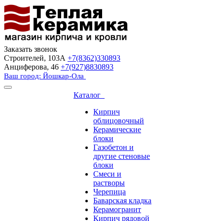
Заказать звонок
Строителей, 103А
+7(8362)330893
Анциферова, 46
+7(927)8830893
Ваш город: Йошкар-Ола
Каталог
Кирпич
облицовочный
Керамические
блоки
Газобетон и
другие стеновые
блоки
Смеси и
растворы
Черепица
Баварская кладка
Керамогранит
Кирпич рядовой