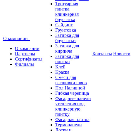
Тротуарная
плитка,
клинкерная
брусчатка
Сайдинг
Грунтовка
Затирка для
О компании
брусчатки
Затирка для
О компании
кирпича
Партнеры
Контакты
Новости
Затирка для
Сертификаты
плитки
Филиалы
Клей
Краска
Смеси для
расшивки швов
Пол Наливной
Гибкая черепица
Фасадные панели
утепления под
клинкерную
плитку
Фасадная плитка
Термопанели
Лотки и