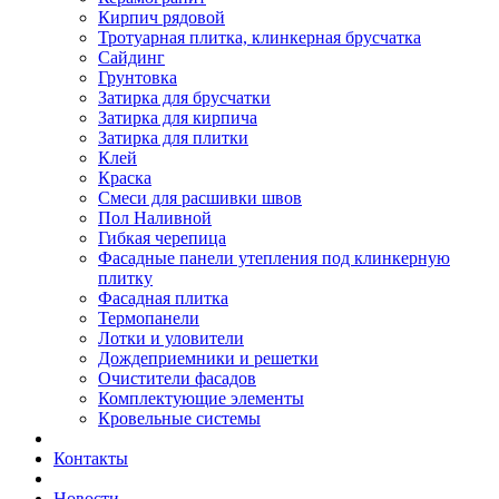
Кирпич рядовой
Тротуарная плитка, клинкерная брусчатка
Сайдинг
Грунтовка
Затирка для брусчатки
Затирка для кирпича
Затирка для плитки
Клей
Краска
Смеси для расшивки швов
Пол Наливной
Гибкая черепица
Фасадные панели утепления под клинкерную
плитку
Фасадная плитка
Термопанели
Лотки и уловители
Дождеприемники и решетки
Очистители фасадов
Комплектующие элементы
Кровельные системы
Контакты
Новости