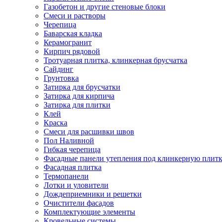
Газобетон и другие стеновые блоки
Смеси и растворы
Черепица
Баварская кладка
Керамогранит
Кирпич рядовой
Тротуарная плитка, клинкерная брусчатка
Сайдинг
Грунтовка
Затирка для брусчатки
Затирка для кирпича
Затирка для плитки
Клей
Краска
Смеси для расшивки швов
Пол Наливной
Гибкая черепица
Фасадные панели утепления под клинкерную плит
Фасадная плитка
Термопанели
Лотки и уловители
Дождеприемники и решетки
Очистители фасадов
Комплектующие элементы
Кровельные системы