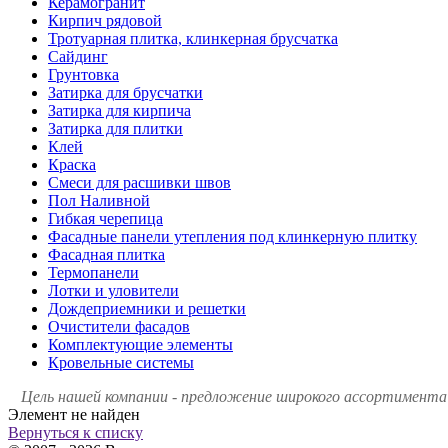
Керамогранит
Кирпич рядовой
Тротуарная плитка, клинкерная брусчатка
Сайдинг
Грунтовка
Затирка для брусчатки
Затирка для кирпича
Затирка для плитки
Клей
Краска
Смеси для расшивки швов
Пол Наливной
Гибкая черепица
Фасадные панели утепления под клинкерную плитку
Фасадная плитка
Термопанели
Лотки и уловители
Дождеприемники и решетки
Очистители фасадов
Комплектующие элементы
Кровельные системы
Цель нашей компании - предложение широкого ассортимента 
Элемент не найден
Вернуться к списку