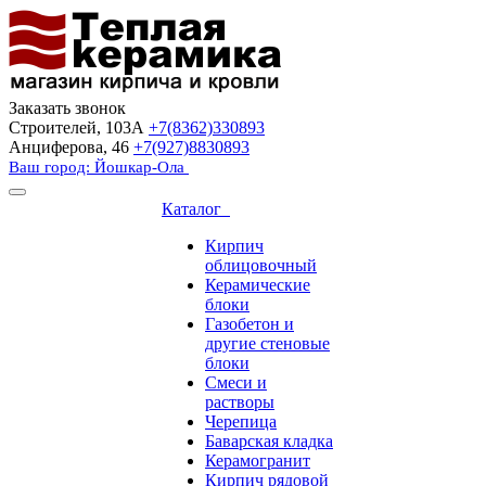
Заказать звонок
Строителей, 103А
+7(8362)330893
Анциферова, 46
+7(927)8830893
Ваш город: Йошкар-Ола
Каталог
Кирпич
облицовочный
Керамические
блоки
Газобетон и
другие стеновые
блоки
Смеси и
растворы
Черепица
Баварская кладка
Керамогранит
Кирпич рядовой