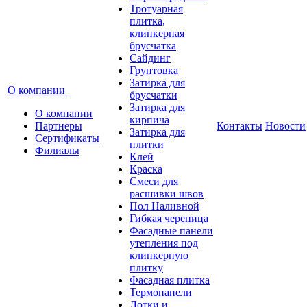
Тротуарная
плитка,
клинкерная
брусчатка
Сайдинг
Грунтовка
Затирка для
О компании
брусчатки
Затирка для
О компании
кирпича
Партнеры
Контакты
Новости
Затирка для
Сертификаты
плитки
Филиалы
Клей
Краска
Смеси для
расшивки швов
Пол Наливной
Гибкая черепица
Фасадные панели
утепления под
клинкерную
плитку
Фасадная плитка
Термопанели
Лотки и