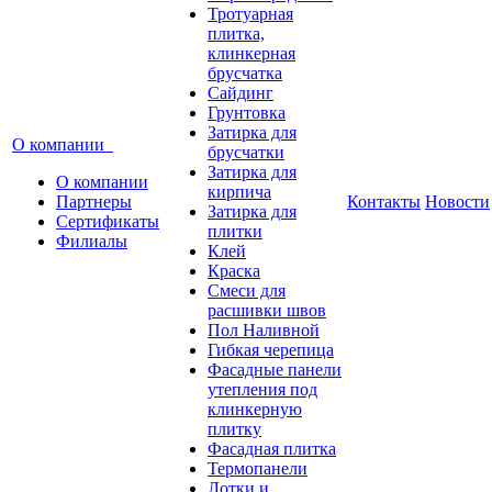
Тротуарная
плитка,
клинкерная
брусчатка
Сайдинг
Грунтовка
Затирка для
О компании
брусчатки
Затирка для
О компании
кирпича
Партнеры
Контакты
Новости
Затирка для
Сертификаты
плитки
Филиалы
Клей
Краска
Смеси для
расшивки швов
Пол Наливной
Гибкая черепица
Фасадные панели
утепления под
клинкерную
плитку
Фасадная плитка
Термопанели
Лотки и