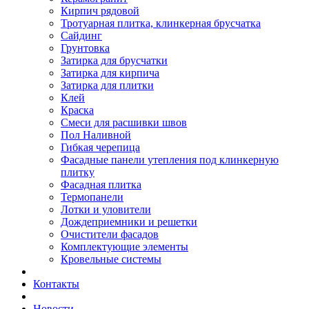
Кирпич рядовой
Тротуарная плитка, клинкерная брусчатка
Сайдинг
Грунтовка
Затирка для брусчатки
Затирка для кирпича
Затирка для плитки
Клей
Краска
Смеси для расшивки швов
Пол Наливной
Гибкая черепица
Фасадные панели утепления под клинкерную
плитку
Фасадная плитка
Термопанели
Лотки и уловители
Дождеприемники и решетки
Очистители фасадов
Комплектующие элементы
Кровельные системы
Контакты
Новости