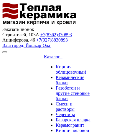
Заказать звонок
Строителей, 103А
+7(8362)330893
Анциферова, 46
+7(927)8830893
Ваш город: Йошкар-Ола
Каталог
Кирпич
облицовочный
Керамические
блоки
Газобетон и
другие стеновые
блоки
Смеси и
растворы
Черепица
Баварская кладка
Керамогранит
Кирпич рядовой