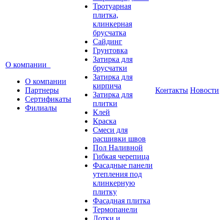
Тротуарная
плитка,
клинкерная
брусчатка
Сайдинг
Грунтовка
Затирка для
О компании
брусчатки
Затирка для
О компании
кирпича
Партнеры
Контакты
Новости
Затирка для
Сертификаты
плитки
Филиалы
Клей
Краска
Смеси для
расшивки швов
Пол Наливной
Гибкая черепица
Фасадные панели
утепления под
клинкерную
плитку
Фасадная плитка
Термопанели
Лотки и