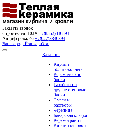
Заказать звонок
Строителей, 103А
+7(8362)330893
Анциферова, 46
+7(927)8830893
Ваш город: Йошкар-Ола
Каталог
Кирпич
облицовочный
Керамические
блоки
Газобетон и
другие стеновые
блоки
Смеси и
растворы
Черепица
Баварская кладка
Керамогранит
Кирпич рядовой