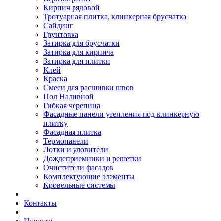
Кирпич рядовой
Тротуарная плитка, клинкерная брусчатка
Сайдинг
Грунтовка
Затирка для брусчатки
Затирка для кирпича
Затирка для плитки
Клей
Краска
Смеси для расшивки швов
Пол Наливной
Гибкая черепица
Фасадные панели утепления под клинкерную
плитку
Фасадная плитка
Термопанели
Лотки и уловители
Дождеприемники и решетки
Очистители фасадов
Комплектующие элементы
Кровельные системы
Контакты
Новости