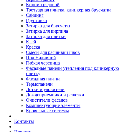
Кирпич рядовой
Тротуарная плитка, клинкерная брусчатка
Сайдинг
Грунтовка
Затирка для брусчатки
Затирка для кирпича
Затирка для плитки
Клей
Краска
Смеси для расшивки швов
Пол Наливной
Гибкая черепица
Фасадные панели утепления под клинкерную
плитку
Фасадная плитка
Термопанели
Лотки и уловители
Дождеприемники и решетки
Очистители фасадов
Комплектующие элементы
Кровельные системы
Контакты
Новости