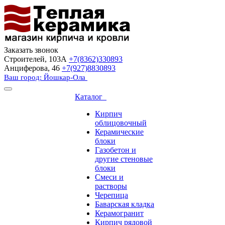
Заказать звонок
Строителей, 103А
+7(8362)330893
Анциферова, 46
+7(927)8830893
Ваш город: Йошкар-Ола
Каталог
Кирпич
облицовочный
Керамические
блоки
Газобетон и
другие стеновые
блоки
Смеси и
растворы
Черепица
Баварская кладка
Керамогранит
Кирпич рядовой