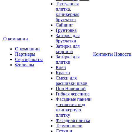
Тротуарная
плитка,
клинкерная
брусчатка
Сайдинг
Грунтовка
Затирка для
О компании
брусчатки
Затирка для
О компании
кирпича
Партнеры
Контакты
Новости
Затирка для
Сертификаты
плитки
Филиалы
Клей
Краска
Смеси для
расшивки швов
Пол Наливной
Гибкая черепица
Фасадные панели
утепления под
клинкерную
плитку
Фасадная плитка
Термопанели
Лотки и