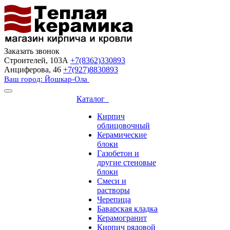
Заказать звонок
Строителей, 103А
+7(8362)330893
Анциферова, 46
+7(927)8830893
Ваш город: Йошкар-Ола
Каталог
Кирпич
облицовочный
Керамические
блоки
Газобетон и
другие стеновые
блоки
Смеси и
растворы
Черепица
Баварская кладка
Керамогранит
Кирпич рядовой