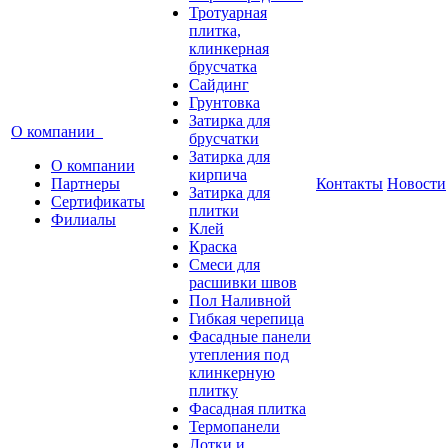
Тротуарная
плитка,
клинкерная
брусчатка
Сайдинг
Грунтовка
Затирка для
О компании
брусчатки
Затирка для
О компании
кирпича
Партнеры
Контакты
Новости
Затирка для
Сертификаты
плитки
Филиалы
Клей
Краска
Смеси для
расшивки швов
Пол Наливной
Гибкая черепица
Фасадные панели
утепления под
клинкерную
плитку
Фасадная плитка
Термопанели
Лотки и