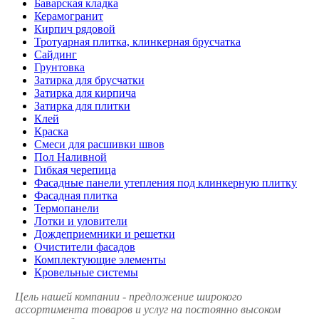
Баварская кладка
Керамогранит
Кирпич рядовой
Тротуарная плитка, клинкерная брусчатка
Сайдинг
Грунтовка
Затирка для брусчатки
Затирка для кирпича
Затирка для плитки
Клей
Краска
Смеси для расшивки швов
Пол Наливной
Гибкая черепица
Фасадные панели утепления под клинкерную плитку
Фасадная плитка
Термопанели
Лотки и уловители
Дождеприемники и решетки
Очистители фасадов
Комплектующие элементы
Кровельные системы
Цель нашей компании - предложение широкого
ассортимента товаров и услуг на постоянно высоком