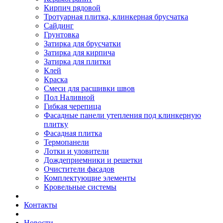
Кирпич рядовой
Тротуарная плитка, клинкерная брусчатка
Сайдинг
Грунтовка
Затирка для брусчатки
Затирка для кирпича
Затирка для плитки
Клей
Краска
Смеси для расшивки швов
Пол Наливной
Гибкая черепица
Фасадные панели утепления под клинкерную
плитку
Фасадная плитка
Термопанели
Лотки и уловители
Дождеприемники и решетки
Очистители фасадов
Комплектующие элементы
Кровельные системы
Контакты
Новости