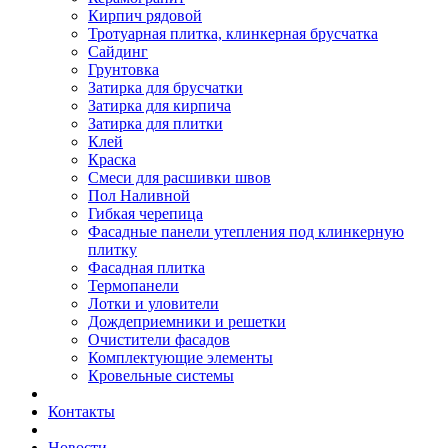
Кирпич рядовой
Тротуарная плитка, клинкерная брусчатка
Сайдинг
Грунтовка
Затирка для брусчатки
Затирка для кирпича
Затирка для плитки
Клей
Краска
Смеси для расшивки швов
Пол Наливной
Гибкая черепица
Фасадные панели утепления под клинкерную
плитку
Фасадная плитка
Термопанели
Лотки и уловители
Дождеприемники и решетки
Очистители фасадов
Комплектующие элементы
Кровельные системы
Контакты
Новости