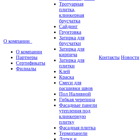
Тротуарная
плитка,
клинкерная
брусчатка
Сайдинг
Грунтовка
Затирка для
О компании
брусчатки
Затирка для
О компании
кирпича
Партнеры
Контакты
Новости
Затирка для
Сертификаты
плитки
Филиалы
Клей
Краска
Смеси для
расшивки швов
Пол Наливной
Гибкая черепица
Фасадные панели
утепления под
клинкерную
плитку
Фасадная плитка
Термопанели
Лотки и