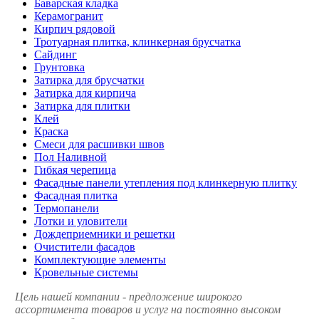
Баварская кладка
Керамогранит
Кирпич рядовой
Тротуарная плитка, клинкерная брусчатка
Сайдинг
Грунтовка
Затирка для брусчатки
Затирка для кирпича
Затирка для плитки
Клей
Краска
Смеси для расшивки швов
Пол Наливной
Гибкая черепица
Фасадные панели утепления под клинкерную плитку
Фасадная плитка
Термопанели
Лотки и уловители
Дождеприемники и решетки
Очистители фасадов
Комплектующие элементы
Кровельные системы
Цель нашей компании - предложение широкого
ассортимента товаров и услуг на постоянно высоком