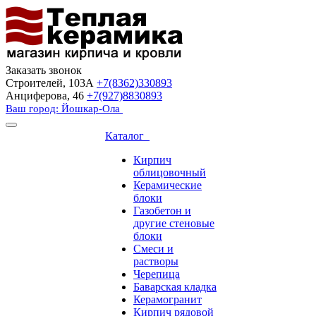
Заказать звонок
Строителей, 103А
+7(8362)330893
Анциферова, 46
+7(927)8830893
Ваш город: Йошкар-Ола
Каталог
Кирпич
облицовочный
Керамические
блоки
Газобетон и
другие стеновые
блоки
Смеси и
растворы
Черепица
Баварская кладка
Керамогранит
Кирпич рядовой