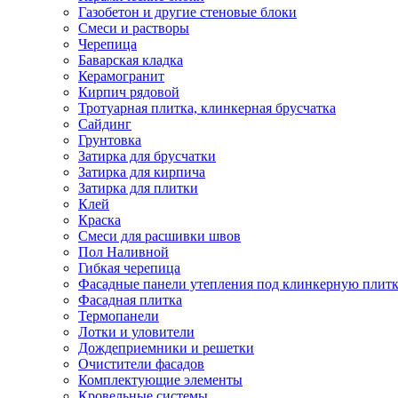
Газобетон и другие стеновые блоки
Смеси и растворы
Черепица
Баварская кладка
Керамогранит
Кирпич рядовой
Тротуарная плитка, клинкерная брусчатка
Сайдинг
Грунтовка
Затирка для брусчатки
Затирка для кирпича
Затирка для плитки
Клей
Краска
Смеси для расшивки швов
Пол Наливной
Гибкая черепица
Фасадные панели утепления под клинкерную плит
Фасадная плитка
Термопанели
Лотки и уловители
Дождеприемники и решетки
Очистители фасадов
Комплектующие элементы
Кровельные системы