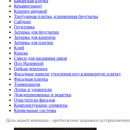
Баварская кладка
Керамогранит
Кирпич рядовой
Тротуарная плитка, клинкерная брусчатка
Сайдинг
Грунтовка
Затирка для брусчатки
Затирка для кирпича
Затирка для плитки
Клей
Краска
Смеси для расшивки швов
Пол Наливной
Гибкая черепица
Фасадные панели утепления под клинкерную плитку
Фасадная плитка
Термопанели
Лотки и уловители
Дождеприемники и решетки
Очистители фасадов
Комплектующие элементы
Кровельные системы
Цель нашей компании - предложение широкого ассортимента 