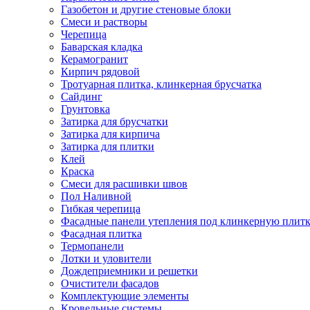
Газобетон и другие стеновые блоки
Смеси и растворы
Черепица
Баварская кладка
Керамогранит
Кирпич рядовой
Тротуарная плитка, клинкерная брусчатка
Сайдинг
Грунтовка
Затирка для брусчатки
Затирка для кирпича
Затирка для плитки
Клей
Краска
Смеси для расшивки швов
Пол Наливной
Гибкая черепица
Фасадные панели утепления под клинкерную плит
Фасадная плитка
Термопанели
Лотки и уловители
Дождеприемники и решетки
Очистители фасадов
Комплектующие элементы
Кровельные системы