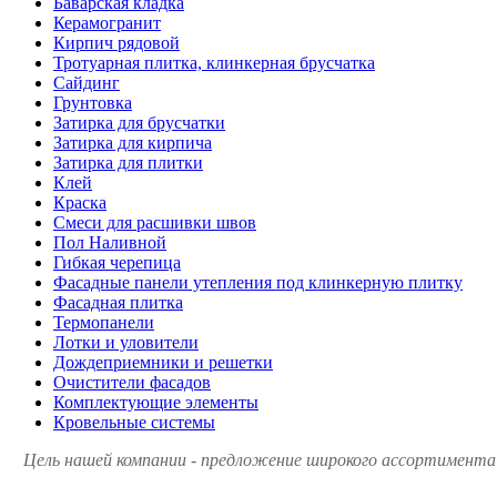
Баварская кладка
Керамогранит
Кирпич рядовой
Тротуарная плитка, клинкерная брусчатка
Сайдинг
Грунтовка
Затирка для брусчатки
Затирка для кирпича
Затирка для плитки
Клей
Краска
Смеси для расшивки швов
Пол Наливной
Гибкая черепица
Фасадные панели утепления под клинкерную плитку
Фасадная плитка
Термопанели
Лотки и уловители
Дождеприемники и решетки
Очистители фасадов
Комплектующие элементы
Кровельные системы
Цель нашей компании - предложение широкого ассортимента 