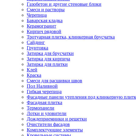
Газобетон и другие стеновые блоки
Смеси и растворы
Черепица
Баварская кладка
Керамогранит
Кирпич рядовой
Тротуарная плитка, клинкерная брусчатка
Сайдинг
Грунтовка
Затирка для брусчатки
Затирка для кирпича
Затирка для плитки
Клей
Краска
Смеси для расшивки швов
Пол Наливной
Гибкая черепица
Фасадные панели утепления под клинкерную плит
Фасадная плитка
Термопанели
Лотки и уловители
Дождеприемники и решетки
Очистители фасадов
Комплектующие элементы
Кровельные системы