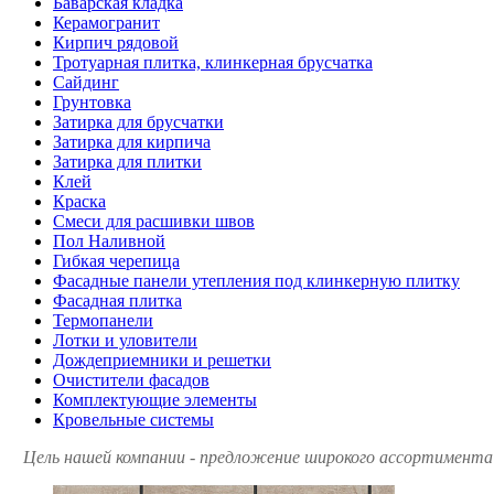
Баварская кладка
Керамогранит
Кирпич рядовой
Тротуарная плитка, клинкерная брусчатка
Сайдинг
Грунтовка
Затирка для брусчатки
Затирка для кирпича
Затирка для плитки
Клей
Краска
Смеси для расшивки швов
Пол Наливной
Гибкая черепица
Фасадные панели утепления под клинкерную плитку
Фасадная плитка
Термопанели
Лотки и уловители
Дождеприемники и решетки
Очистители фасадов
Комплектующие элементы
Кровельные системы
Цель нашей компании - предложение широкого ассортимента 