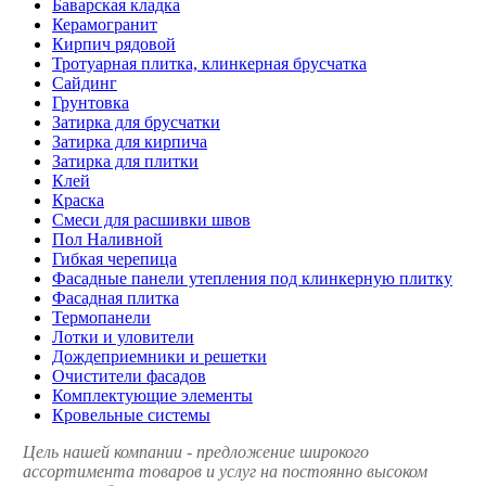
Баварская кладка
Керамогранит
Кирпич рядовой
Тротуарная плитка, клинкерная брусчатка
Сайдинг
Грунтовка
Затирка для брусчатки
Затирка для кирпича
Затирка для плитки
Клей
Краска
Смеси для расшивки швов
Пол Наливной
Гибкая черепица
Фасадные панели утепления под клинкерную плитку
Фасадная плитка
Термопанели
Лотки и уловители
Дождеприемники и решетки
Очистители фасадов
Комплектующие элементы
Кровельные системы
Цель нашей компании - предложение широкого
ассортимента товаров и услуг на постоянно высоком