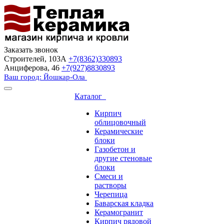
Заказать звонок
Строителей, 103А
+7(8362)330893
Анциферова, 46
+7(927)8830893
Ваш город: Йошкар-Ола
Каталог
Кирпич
облицовочный
Керамические
блоки
Газобетон и
другие стеновые
блоки
Смеси и
растворы
Черепица
Баварская кладка
Керамогранит
Кирпич рядовой