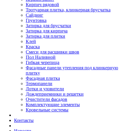
Кирпич рядовой
Тротуарная плитка, клинкерная брусчатка
Сайдинг
Грунтовка
Затирка для брусчатки
Затирка для кирпича
Затирка для плитки
Клей
Краска
Смеси для расшивки швов
Пол Наливной
Гибкая черепица
Фасадные панели утепления под клинкерную
плитку
Фасадная плитка
Термопанели
Лотки и уловители
Дождеприемники и решетки
Очистители фасадов
Комплектующие элементы
Кровельные системы
Контакты
Новости