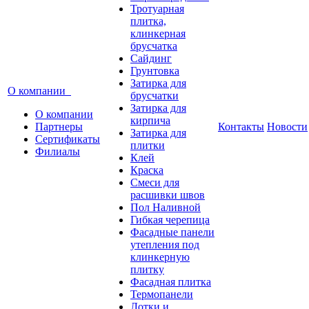
Тротуарная
плитка,
клинкерная
брусчатка
Сайдинг
Грунтовка
Затирка для
О компании
брусчатки
Затирка для
О компании
кирпича
Партнеры
Контакты
Новости
Затирка для
Сертификаты
плитки
Филиалы
Клей
Краска
Смеси для
расшивки швов
Пол Наливной
Гибкая черепица
Фасадные панели
утепления под
клинкерную
плитку
Фасадная плитка
Термопанели
Лотки и