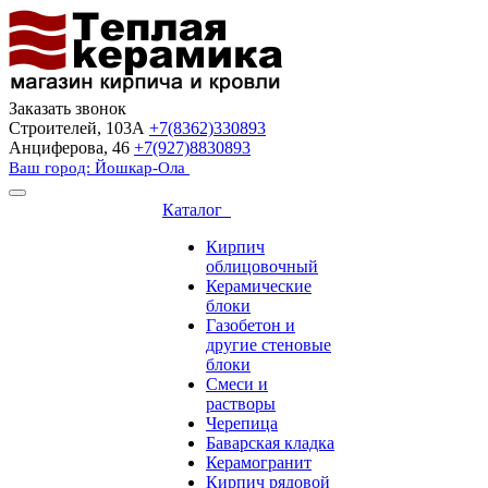
Заказать звонок
Строителей, 103А
+7(8362)330893
Анциферова, 46
+7(927)8830893
Ваш город: Йошкар-Ола
Каталог
Кирпич
облицовочный
Керамические
блоки
Газобетон и
другие стеновые
блоки
Смеси и
растворы
Черепица
Баварская кладка
Керамогранит
Кирпич рядовой