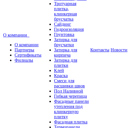
Тротуарная
плитка,
клинкерная
брусчатка
Сайдинг
Гидроизоляция
Грунтовка
О компании
Затирка для
О компании
брусчатки
Партнеры
Затирка для
Контакты
Новости
Сертификаты
кирпича
Филиалы
Затирка для
плитки
Клей
Краска
Смеси для
расшивки швов
Пол Наливной
Гибкая черепица
Фасадные панели
утепления под
клинкерную
плитку
Фасадная плитка
Термопанели