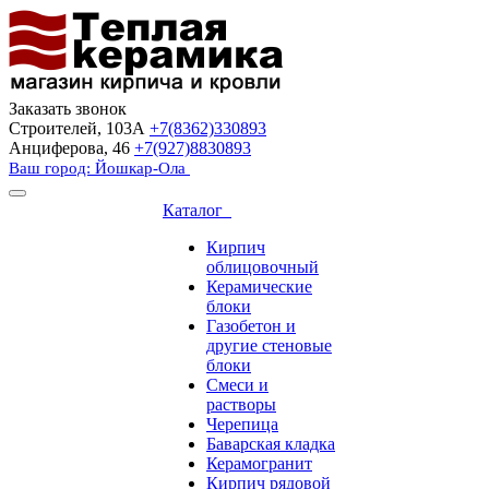
Заказать звонок
Строителей, 103А
+7(8362)330893
Анциферова, 46
+7(927)8830893
Ваш город: Йошкар-Ола
Каталог
Кирпич
облицовочный
Керамические
блоки
Газобетон и
другие стеновые
блоки
Смеси и
растворы
Черепица
Баварская кладка
Керамогранит
Кирпич рядовой