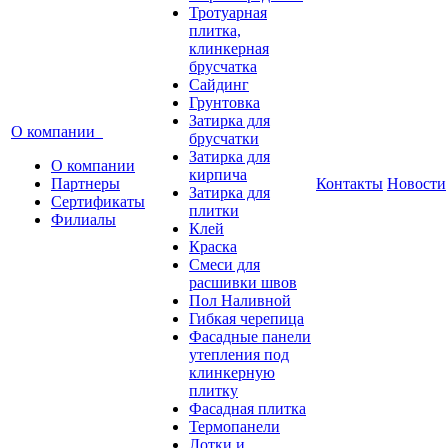
Тротуарная
плитка,
клинкерная
брусчатка
Сайдинг
Грунтовка
Затирка для
О компании
брусчатки
Затирка для
О компании
кирпича
Партнеры
Контакты
Новости
Затирка для
Сертификаты
плитки
Филиалы
Клей
Краска
Смеси для
расшивки швов
Пол Наливной
Гибкая черепица
Фасадные панели
утепления под
клинкерную
плитку
Фасадная плитка
Термопанели
Лотки и