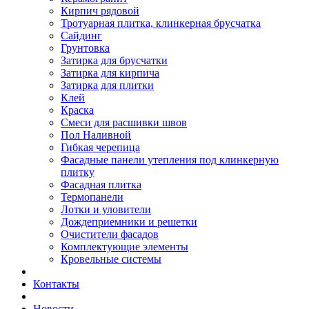
Кирпич рядовой
Тротуарная плитка, клинкерная брусчатка
Сайдинг
Грунтовка
Затирка для брусчатки
Затирка для кирпича
Затирка для плитки
Клей
Краска
Смеси для расшивки швов
Пол Наливной
Гибкая черепица
Фасадные панели утепления под клинкерную
плитку
Фасадная плитка
Термопанели
Лотки и уловители
Дождеприемники и решетки
Очистители фасадов
Комплектующие элементы
Кровельные системы
Контакты
Новости