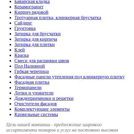
Баварская кладка
Керамогранит
Кирпич рядовой
Тротуарная плитка, клинкерная брусчатка
Сайдинг
Грунтовка
Затирка для брусчатки
Затирка для кирпича
Затирка для плитки
Клей
Краска
Смеси для расшивки швов
Пол Наливной
Гибкая черепица
Фасадные панели утепления под клинкерную плитку
Фасадная плитка
Термопанели
Лотки и уловители
Дождеприемники и решетки
Очистители фасадов
Комплектующие элементы
Кровельные системы
Цель нашей компании - предложение широкого
ассортимента товаров и услуг на постоянно высоком