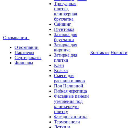
Тротуарная
плитка,
клинкерная
брусчатка
Сайдинг
Грунтовка
Затирка для
О компании
брусчатки
Затирка для
О компании
кирпича
Партнеры
Контакты
Новости
Затирка для
Сертификаты
плитки
Филиалы
Клей
Краска
Смеси для
расшивки швов
Пол Наливной
Гибкая черепица
Фасадные панели
утепления под
клинкерную
плитку
Фасадная плитка
Термопанели
Лотки и