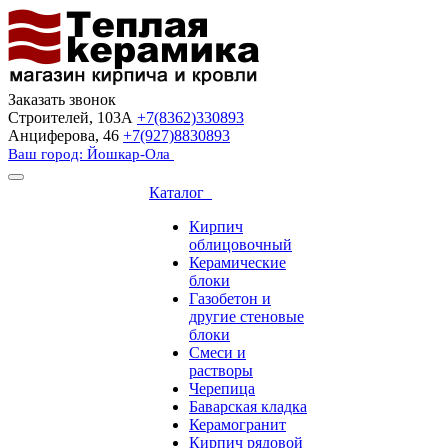
Заказать звонок
Строителей, 103А
+7(8362)330893
Анциферова, 46
+7(927)8830893
Ваш город: Йошкар-Ола
Каталог
Кирпич
облицовочный
Керамические
блоки
Газобетон и
другие стеновые
блоки
Смеси и
растворы
Черепица
Баварская кладка
Керамогранит
Кирпич рядовой