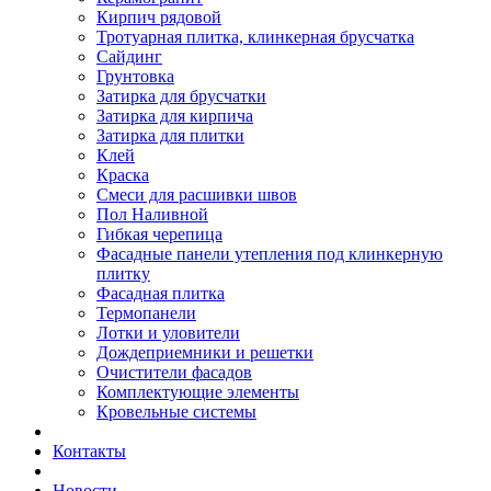
Кирпич рядовой
Тротуарная плитка, клинкерная брусчатка
Сайдинг
Грунтовка
Затирка для брусчатки
Затирка для кирпича
Затирка для плитки
Клей
Краска
Смеси для расшивки швов
Пол Наливной
Гибкая черепица
Фасадные панели утепления под клинкерную
плитку
Фасадная плитка
Термопанели
Лотки и уловители
Дождеприемники и решетки
Очистители фасадов
Комплектующие элементы
Кровельные системы
Контакты
Новости