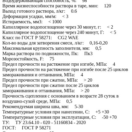
Водоудерживающая способность, %: 98
Время жизнеспособности раствора в таре, мин: 120
Выход готового раствора, л/кг: 0.6
Деформация усадки, мм/м: < 3
Истираемость, мм3: < 1000
Капиллярное водопоглощение через 30 минут, г: < 2
Капиллярное водопоглощение через 240 минут, Г: < 5
Класс по ГОСТ Р 58271: CG2 WAE
Кол-во воды для затворения смеси, л/кг: 0,16-0,20
Максимальная крупность заполнителя, мм: 0,5
Марка раствора по подвижности, Пк: Пк3
Морозостойкость, F: 75
Предел прочности на растяжение при изгибе, МПа: 4
Предел прочности на растяжение при изгибе после 25 циклов
замораживания и оттаивания, МПа: 4
Предел прочности при сжатии, МПа: > 20
Предел прочности при сжатии после 25 циклов
замораживания и оттаивания, МПа: > 20
Прочность сцепления с основанием в возрасте 28 суток в
воздушно-сухой среде, МПа: 0,5
Рекомендуемая ширина шва, мм: 5-30
Температурные условия при нанесении, С: +5 +30
Температурные условия при эксплуатации, С: -50 +70
ТУ: ТУ 23.64.10 - 020 - 51160834 - 2020
ГОСТ: ГОСТ Р 58271