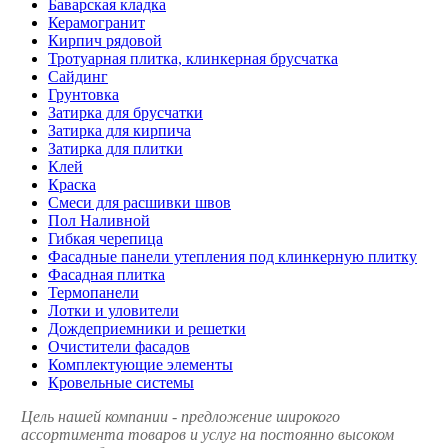
Баварская кладка
Керамогранит
Кирпич рядовой
Тротуарная плитка, клинкерная брусчатка
Сайдинг
Грунтовка
Затирка для брусчатки
Затирка для кирпича
Затирка для плитки
Клей
Краска
Смеси для расшивки швов
Пол Наливной
Гибкая черепица
Фасадные панели утепления под клинкерную плитку
Фасадная плитка
Термопанели
Лотки и уловители
Дождеприемники и решетки
Очистители фасадов
Комплектующие элементы
Кровельные системы
Цель нашей компании - предложение широкого
ассортимента товаров и услуг на постоянно высоком