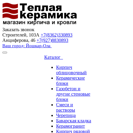
Заказать звонок
Строителей, 103А
+7(8362)330893
Анциферова, 46
+7(927)8830893
Ваш город: Йошкар-Ола
Каталог
Кирпич
облицовочный
Керамические
блоки
Газобетон и
другие стеновые
блоки
Смеси и
растворы
Черепица
Баварская кладка
Керамогранит
Кирпич рядовой