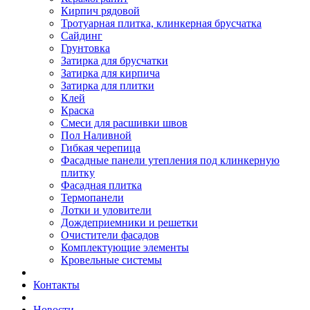
Кирпич рядовой
Тротуарная плитка, клинкерная брусчатка
Сайдинг
Грунтовка
Затирка для брусчатки
Затирка для кирпича
Затирка для плитки
Клей
Краска
Смеси для расшивки швов
Пол Наливной
Гибкая черепица
Фасадные панели утепления под клинкерную
плитку
Фасадная плитка
Термопанели
Лотки и уловители
Дождеприемники и решетки
Очистители фасадов
Комплектующие элементы
Кровельные системы
Контакты
Новости