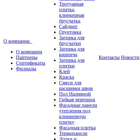
Тротуарная
плитка,
клинкерная
брусчатка
Сайдинг
Грунтовка
Затирка для
О компании
брусчатки
Затирка для
О компании
кирпича
Партнеры
Контакты
Новости
Затирка для
Сертификаты
плитки
Филиалы
Клей
Краска
Смеси для
расшивки швов
Пол Наливной
Гибкая черепица
Фасадные панели
утепления под
клинкерную
плитку
Фасадная плитка
Термопанели
Лотки и