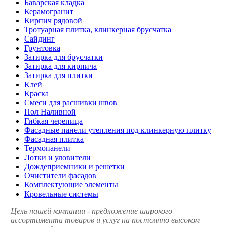
Баварская кладка
Керамогранит
Кирпич рядовой
Тротуарная плитка, клинкерная брусчатка
Сайдинг
Грунтовка
Затирка для брусчатки
Затирка для кирпича
Затирка для плитки
Клей
Краска
Смеси для расшивки швов
Пол Наливной
Гибкая черепица
Фасадные панели утепления под клинкерную плитку
Фасадная плитка
Термопанели
Лотки и уловители
Дождеприемники и решетки
Очистители фасадов
Комплектующие элементы
Кровельные системы
Цель нашей компании - предложение широкого
ассортимента товаров и услуг на постоянно высоком