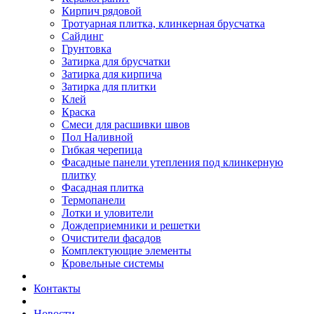
Кирпич рядовой
Тротуарная плитка, клинкерная брусчатка
Сайдинг
Грунтовка
Затирка для брусчатки
Затирка для кирпича
Затирка для плитки
Клей
Краска
Смеси для расшивки швов
Пол Наливной
Гибкая черепица
Фасадные панели утепления под клинкерную
плитку
Фасадная плитка
Термопанели
Лотки и уловители
Дождеприемники и решетки
Очистители фасадов
Комплектующие элементы
Кровельные системы
Контакты
Новости