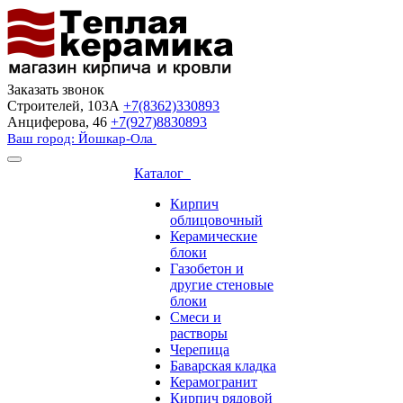
Заказать звонок
Строителей, 103А
+7(8362)330893
Анциферова, 46
+7(927)8830893
Ваш город: Йошкар-Ола
Каталог
Кирпич
облицовочный
Керамические
блоки
Газобетон и
другие стеновые
блоки
Смеси и
растворы
Черепица
Баварская кладка
Керамогранит
Кирпич рядовой