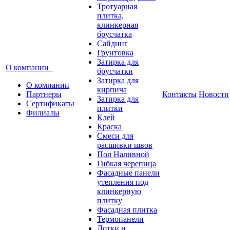
Тротуарная
плитка,
клинкерная
брусчатка
Сайдинг
Грунтовка
Затирка для
О компании
брусчатки
Затирка для
О компании
кирпича
Партнеры
Контакты
Новости
Затирка для
Сертификаты
плитки
Филиалы
Клей
Краска
Смеси для
расшивки швов
Пол Наливной
Гибкая черепица
Фасадные панели
утепления под
клинкерную
плитку
Фасадная плитка
Термопанели
Лотки и