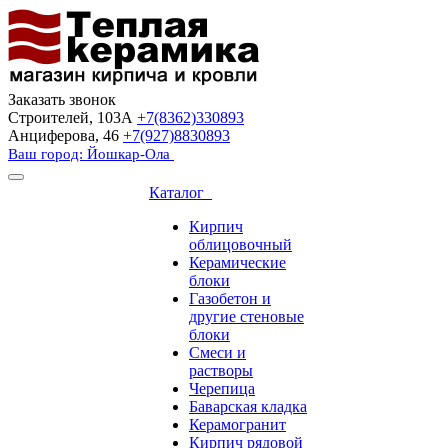
Заказать звонок
Строителей, 103А
+7(8362)330893
Анциферова, 46
+7(927)8830893
Ваш город: Йошкар-Ола
Каталог
Кирпич
облицовочный
Керамические
блоки
Газобетон и
другие стеновые
блоки
Смеси и
растворы
Черепица
Баварская кладка
Керамогранит
Кирпич рядовой