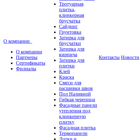
Тротуарная
плитка,
клинкерная
брусчатка
Сайдинг
Грунтовка
Затирка для
О компании
брусчатки
Затирка для
О компании
кирпича
Партнеры
Контакты
Новости
Затирка для
Сертификаты
плитки
Филиалы
Клей
Краска
Смеси для
расшивки швов
Пол Наливной
Гибкая черепица
Фасадные панели
утепления под
клинкерную
плитку
Фасадная плитка
Термопанели
Лотки и