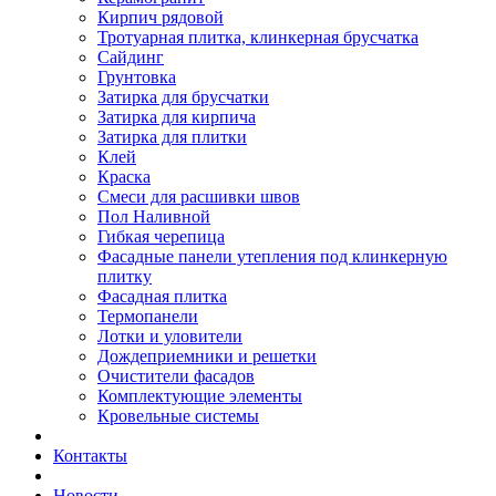
Кирпич рядовой
Тротуарная плитка, клинкерная брусчатка
Сайдинг
Грунтовка
Затирка для брусчатки
Затирка для кирпича
Затирка для плитки
Клей
Краска
Смеси для расшивки швов
Пол Наливной
Гибкая черепица
Фасадные панели утепления под клинкерную
плитку
Фасадная плитка
Термопанели
Лотки и уловители
Дождеприемники и решетки
Очистители фасадов
Комплектующие элементы
Кровельные системы
Контакты
Новости