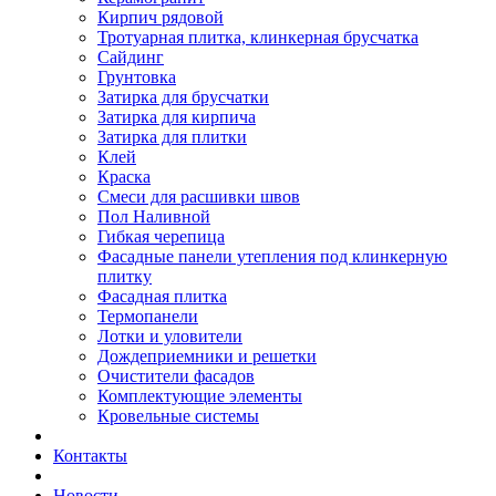
Кирпич рядовой
Тротуарная плитка, клинкерная брусчатка
Сайдинг
Грунтовка
Затирка для брусчатки
Затирка для кирпича
Затирка для плитки
Клей
Краска
Смеси для расшивки швов
Пол Наливной
Гибкая черепица
Фасадные панели утепления под клинкерную
плитку
Фасадная плитка
Термопанели
Лотки и уловители
Дождеприемники и решетки
Очистители фасадов
Комплектующие элементы
Кровельные системы
Контакты
Новости