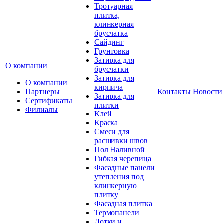
Тротуарная
плитка,
клинкерная
брусчатка
Сайдинг
Грунтовка
Затирка для
О компании
брусчатки
Затирка для
О компании
кирпича
Партнеры
Контакты
Новости
Затирка для
Сертификаты
плитки
Филиалы
Клей
Краска
Смеси для
расшивки швов
Пол Наливной
Гибкая черепица
Фасадные панели
утепления под
клинкерную
плитку
Фасадная плитка
Термопанели
Лотки и