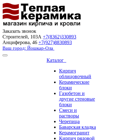
Заказать звонок
Строителей, 103А
+7(8362)330893
Анциферова, 46
+7(927)8830893
Ваш город: Йошкар-Ола
Каталог
Кирпич
облицовочный
Керамические
блоки
Газобетон и
другие стеновые
блоки
Смеси и
растворы
Черепица
Баварская кладка
Керамогранит
Кирпич рядовой